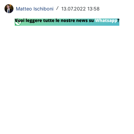
Rassegna Lazio
Matteo Ischiboni
13.07.2022 13:58
/
Social
Calcio
Serie A
Champions League
Europa League
Altri Sport
Formula 1
Tennis
Vela