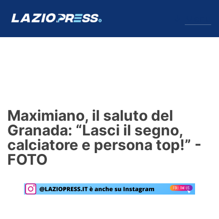
↓
Menu
Lazio
News
Maximiano, il saluto del
Formello
Granada: “Lasci il segno,
calciatore e persona top!” -
Infortuni
FOTO
Primavera
Calciomercato
Lazio Women