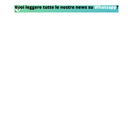
Rassegna Lazio
Social
Calcio
Serie A
Champions League
Europa League
Altri Sport
Formula 1
Tennis
Vela