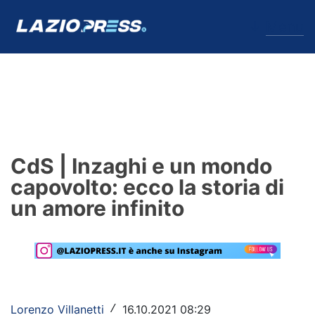
↓
Menu
Lazio
News
CdS | Inzaghi e un mondo
Formello
capovolto: ecco la storia di
un amore infinito
Infortuni
Primavera
Calciomercato
Lazio Women
Lorenzo Villanetti
16.10.2021 08:29
/