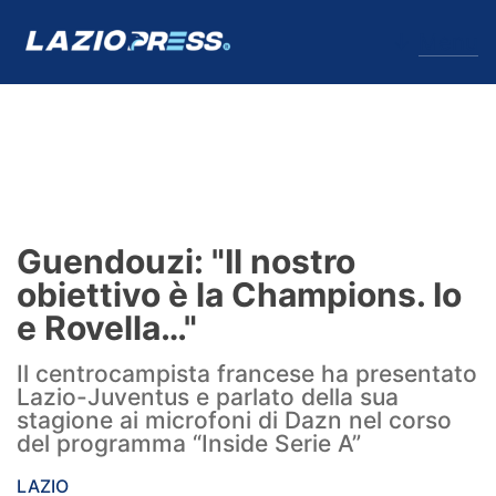
↓
Menu
Lazio
News
Guendouzi: "Il nostro
Formello
obiettivo è la Champions. Io
e Rovella…"
Infortuni
Il centrocampista francese ha presentato
Primavera
Lazio-Juventus e parlato della sua
stagione ai microfoni di Dazn nel corso
Calciomercato
del programma “Inside Serie A”
Lazio Women
LAZIO