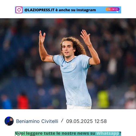
Rassegna Lazio
Social
Calcio
Serie A
Champions League
Europa League
Altri Sport
Formula 1
Tennis
Beniamino Civitelli
09.05.2025 12:58
/
Vela