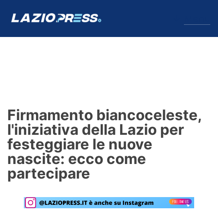
↓
Menu
Lazio
News
Firmamento biancoceleste,
Formello
l'iniziativa della Lazio per
festeggiare le nuove
Infortuni
nascite: ecco come
Primavera
partecipare
Calciomercato
Lazio Women