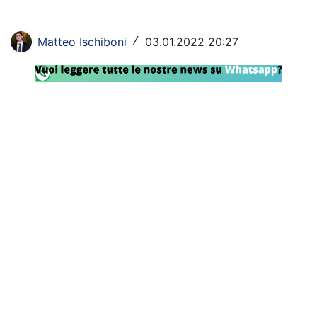
Rassegna Lazio
Matteo Ischiboni
03.01.2022 20:27
/
Social
Calcio
Serie A
Champions League
Europa League
Altri Sport
Formula 1
Tennis
Vela