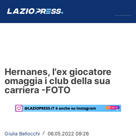
↓
Menu
Lazio
News
Hernanes, l'ex giocatore
Formello
omaggia i club della sua
carriera -FOTO
Infortuni
Primavera
Calciomercato
Lazio Women
Giulia Bellocchi
06.05.2022 09:26
/