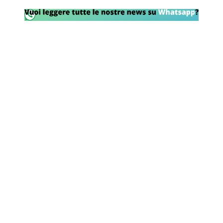
Rassegna Lazio
Social
Calcio
Serie A
Champions League
Europa League
Altri Sport
Formula 1
Tennis
Vela