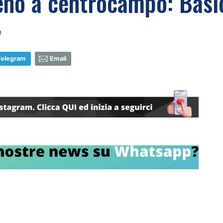
geno a centrocampo: Basic
0
Telegram
Email