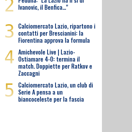
2
Pedullà: "La Lazio ha il sì di
Ivanovic, il Benfica…"
3
Calciomercato Lazio, ripartono i
contatti per Brescianini: la
Fiorentina approva la formula
4
Amichevole Live | Lazio-
Ostiamare 4-0: termina il
match. Doppiette per Ratkov e
Zaccagni
5
Calciomercato Lazio, un club di
Serie A pensa a un
biancoceleste per la fascia