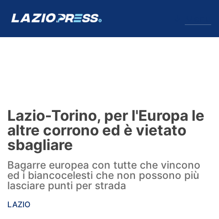
↓
Menu
Lazio
News
Lazio-Torino, per l'Europa le
Formello
altre corrono ed è vietato
sbagliare
Infortuni
Bagarre europea con tutte che vincono
Primavera
ed i biancocelesti che non possono più
lasciare punti per strada
Calciomercato
LAZIO
Lazio Women