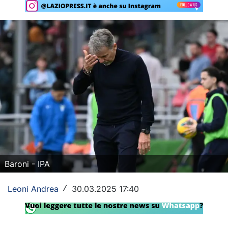
Rassegna Lazio
Social
Calcio
Serie A
Champions League
Europa League
Altri Sport
Baroni - IPA
Formula 1
Leoni Andrea
30.03.2025 17:40
/
Tennis
Vela