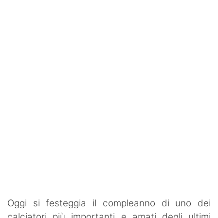
Rassegna Lazio
Social
Calcio
Serie A
Champions League
Europa League
Altri Sport
Formula 1
Tennis
Oggi si festeggia il compleanno di uno dei
Vela
calciatori più importanti e amati degli ultimi