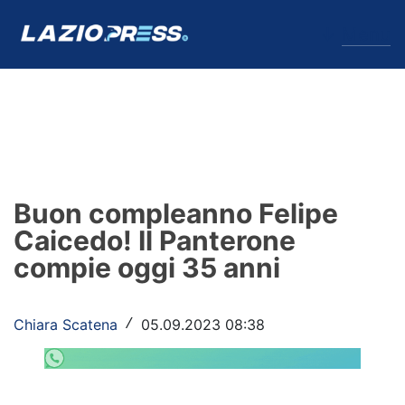
↓
Menu
Lazio
News
Buon compleanno Felipe
Formello
Caicedo! Il Panterone
compie oggi 35 anni
Infortuni
Primavera
Chiara Scatena
05.09.2023 08:38
/
Calciomercato
Lazio Women