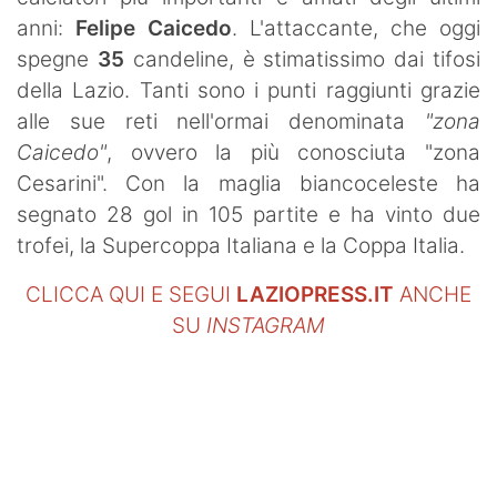
SHOP LAZIO
anni:
Felipe Caicedo
. L'attaccante, che oggi
spegne
35
candeline, è stimatissimo dai tifosi
Contatti
della Lazio. Tanti sono i punti raggiunti grazie
alle sue reti nell'ormai denominata
"zona
Caicedo"
, ovvero la più conosciuta "zona
Cesarini". Con la maglia biancoceleste ha
segnato 28 gol in 105 partite e ha vinto due
trofei, la Supercoppa Italiana e la Coppa Italia.
CLICCA QUI E SEGUI
LAZIOPRESS.IT
ANCHE
SU
INSTAGRAM