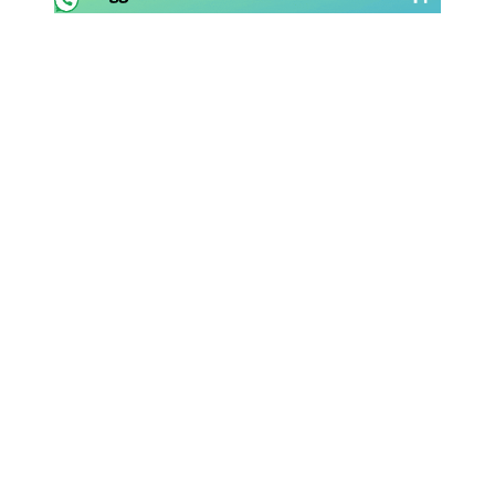
Rassegna Lazio
Social
Calcio
Serie A
Champions League
Europa League
Altri Sport
Formula 1
Tennis
Vela