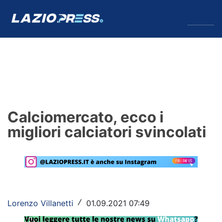
↓
Menu
Lazio
News
Calciomercato, ecco i
Formello
migliori calciatori svincolati
Infortuni
Primavera
Calciomercato
Lorenzo Villanetti
01.09.2021 07:49
/
Lazio Women