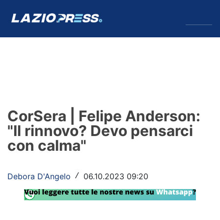
↓
Menu
Lazio
News
CorSera | Felipe Anderson:
Formello
"Il rinnovo? Devo pensarci
con calma"
Infortuni
Primavera
Debora D'Angelo
06.10.2023 09:20
/
Calciomercato
Lazio Women