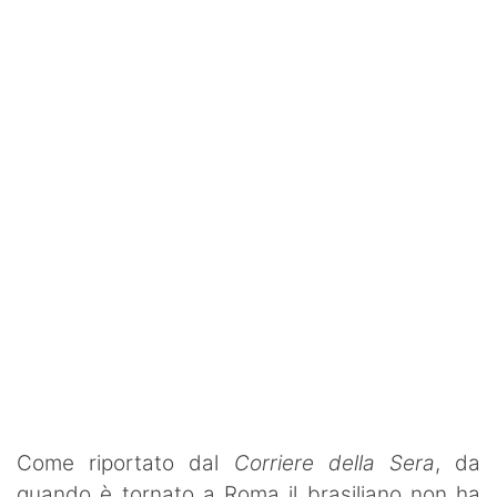
Rassegna Lazio
Social
Calcio
Serie A
Champions League
Europa League
Altri Sport
Formula 1
Tennis
Come riportato dal
Corriere della Sera
, da
Vela
quando è tornato a Roma il brasiliano non ha