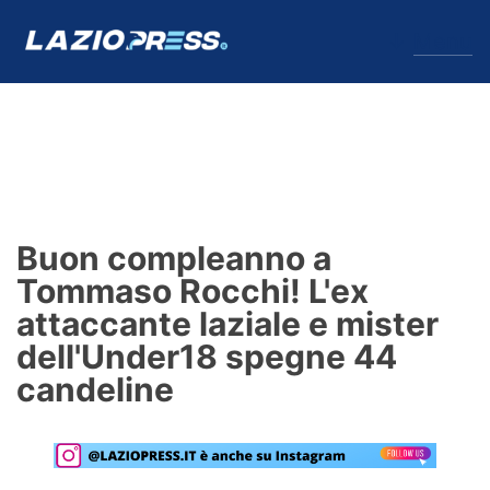
↓
Menu
Lazio
News
Buon compleanno a
Formello
Tommaso Rocchi! L'ex
attaccante laziale e mister
Infortuni
dell'Under18 spegne 44
Primavera
candeline
Calciomercato
Lazio Women