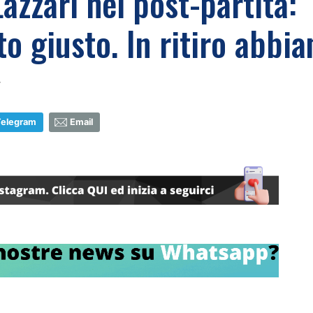
Lazzari nel post-partita:
o giusto. In ritiro abbi
7
Telegram
Email