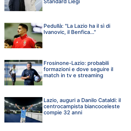
Standard Liegi
Pedullà: "La Lazio ha il sì di
Ivanovic, il Benfica…"
Frosinone-Lazio: probabili
formazioni e dove seguire il
match in tv e streaming
Lazio, auguri a Danilo Cataldi: il
centrocampista biancoceleste
compie 32 anni