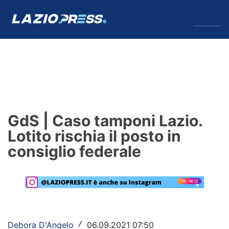
↓
Menu
Lazio
News
GdS | Caso tamponi Lazio.
Formello
Lotito rischia il posto in
consiglio federale
Infortuni
Primavera
Calciomercato
Lazio Women
Debora D'Angelo
06.09.2021 07:50
/