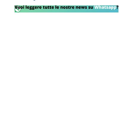
Rassegna Lazio
Social
Calcio
Serie A
Champions League
Europa League
Altri Sport
Formula 1
Tennis
Vela