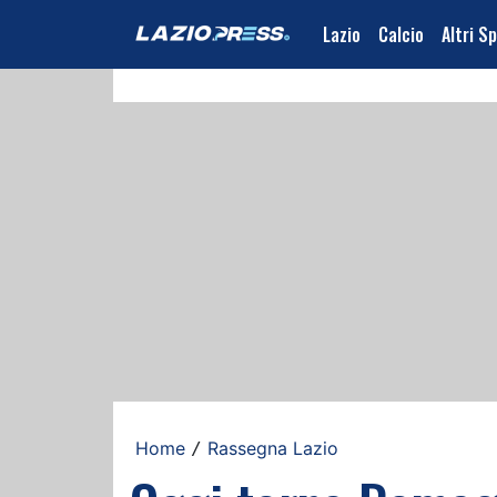
Lazio
Calcio
Altri S
Home
Rassegna Lazio
/