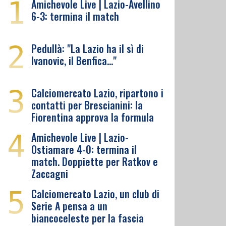
1
Amichevole Live | Lazio-Avellino
6-3: termina il match
2
Pedullà: "La Lazio ha il sì di
Ivanovic, il Benfica…"
3
Calciomercato Lazio, ripartono i
contatti per Brescianini: la
Fiorentina approva la formula
4
Amichevole Live | Lazio-
Ostiamare 4-0: termina il
match. Doppiette per Ratkov e
Zaccagni
5
Calciomercato Lazio, un club di
Serie A pensa a un
biancoceleste per la fascia