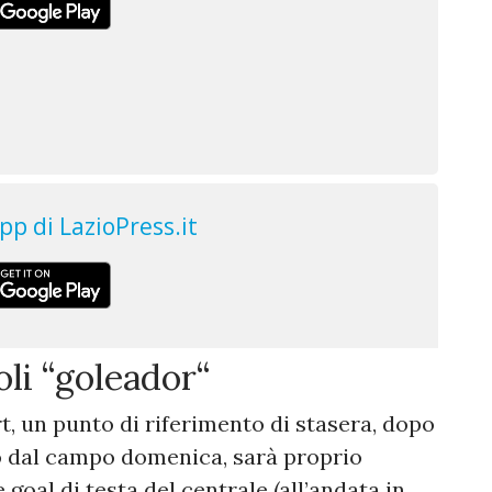
li “goleador“
t, un punto di riferimento di stasera, dopo
no dal campo domenica, sarà proprio
e goal di testa del centrale (all’andata in