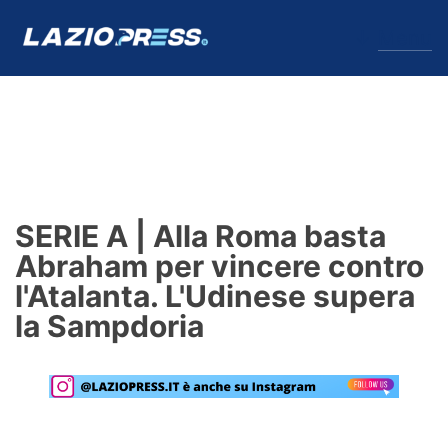
↓
Menu
Lazio
News
SERIE A | Alla Roma basta
Formello
Abraham per vincere contro
l'Atalanta. L'Udinese supera
Infortuni
la Sampdoria
Primavera
Calciomercato
Lazio Women