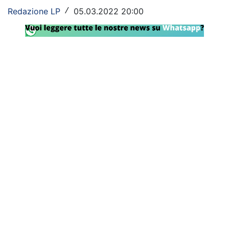
Redazione LP
05.03.2022 20:00
/
Rassegna Lazio
Social
Calcio
Serie A
Champions League
Europa League
Altri Sport
Formula 1
Tennis
Vela