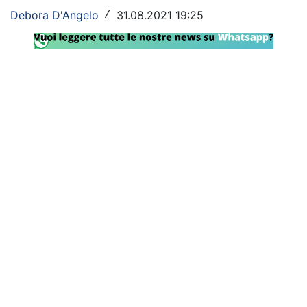
Debora D'Angelo
31.08.2021 19:25
/
Rassegna Lazio
Social
Calcio
Serie A
Champions League
Europa League
Altri Sport
Formula 1
Tennis
Vela