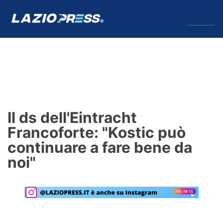
↓
Menu
Lazio
News
Il ds dell'Eintracht
Formello
Francoforte: "Kostic può
continuare a fare bene da
Infortuni
noi"
Primavera
Calciomercato
Lazio Women