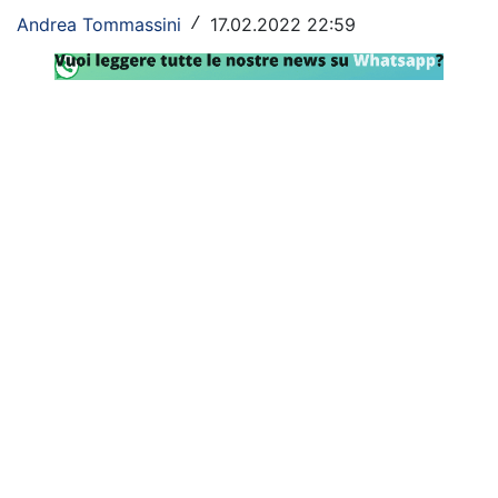
Andrea Tommassini
17.02.2022 22:59
/
Rassegna Lazio
Social
Calcio
Serie A
Champions League
Europa League
Altri Sport
Formula 1
Tennis
Vela