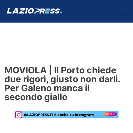
↓
Menu
Lazio
News
MOVIOLA | Il Porto chiede
Formello
due rigori, giusto non darli.
Per Galeno manca il
Infortuni
secondo giallo
Primavera
Calciomercato
Lazio Women