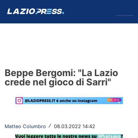
↓
Menu
Lazio
News
Beppe Bergomi: "La Lazio
Formello
crede nel gioco di Sarri"
Infortuni
Primavera
Calciomercato
Matteo Columbro
08.03.2022 14:42
/
Lazio Women