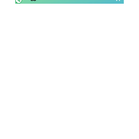
Rassegna Lazio
Social
Calcio
Serie A
Champions League
Europa League
Altri Sport
Formula 1
Tennis
Vela