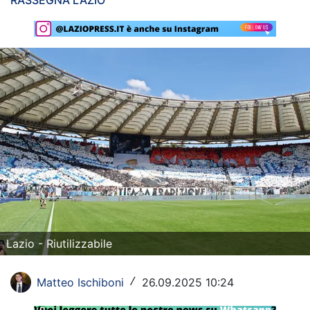
RASSEGNA LAZIO
Rassegna Lazio
Social
Calcio
Serie A
Champions League
Europa League
Altri Sport
Formula 1
Lazio - Riutilizzabile
Tennis
Matteo Ischiboni
26.09.2025 10:24
/
Vela