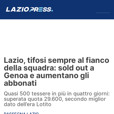
↓
Menu
Lazio
News
Lazio, tifosi sempre al fianco
Formello
della squadra: sold out a
Genoa e aumentano gli
Infortuni
abbonati
Primavera
Quasi 500 tessere in più in quattro giorni:
superata quota 29.600, secondo miglior
Calciomercato
dato dell’era Lotito
Lazio Women