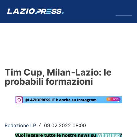
↓
Menu
Lazio
News
Tim Cup, Milan-Lazio: le
Formello
probabili formazioni
Infortuni
Primavera
Calciomercato
Redazione LP
09.02.2022 08:00
/
Lazio Women