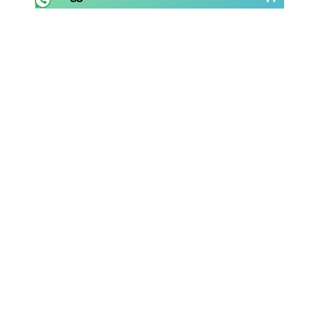
Rassegna Lazio
Social
Calcio
Serie A
Champions League
Europa League
Altri Sport
Formula 1
Tennis
Vela