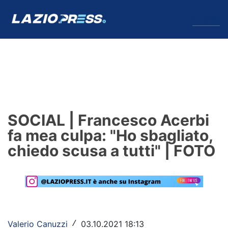
↓
Menu
Lazio
News
SOCIAL | Francesco Acerbi
Formello
fa mea culpa: "Ho sbagliato,
chiedo scusa a tutti" | FOTO
Infortuni
Primavera
Calciomercato
Lazio Women
Valerio Canuzzi
03.10.2021 18:13
/