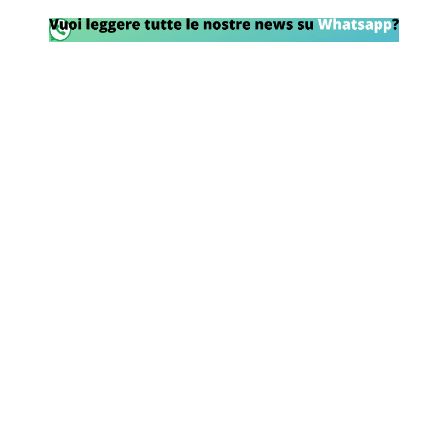
Rassegna Lazio
Social
Calcio
Serie A
Champions League
Europa League
Altri Sport
Formula 1
Tennis
Vela