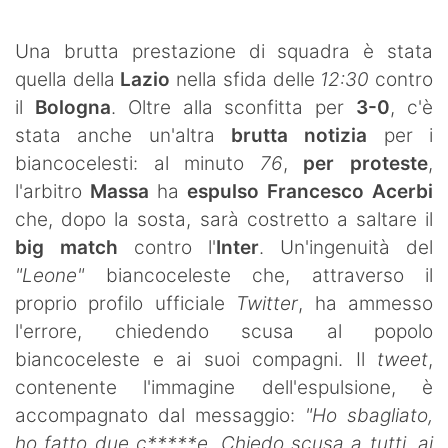
SHOP LAZIO
Una brutta prestazione di squadra è stata
Contatti
quella della
Lazio
nella sfida delle
12:30
contro
il
Bologna
. Oltre alla sconfitta per
3-0
, c'è
stata anche un'altra
brutta notizia
per i
biancocelesti: al minuto
76
,
per proteste
,
l'arbitro
Massa
ha
espulso Francesco Acerbi
che, dopo la sosta, sarà costretto a saltare il
big match
contro l'
Inter
. Un'ingenuità del
"Leone"
biancoceleste che, attraverso il
proprio profilo ufficiale
Twitter
, ha ammesso
l'errore, chiedendo scusa al popolo
biancoceleste e ai suoi compagni. Il
tweet
,
contenente l'immagine dell'espulsione, è
accompagnato dal messaggio:
"Ho sbagliato,
ho fatto due c*****e. Chiedo scusa a tutti, ai