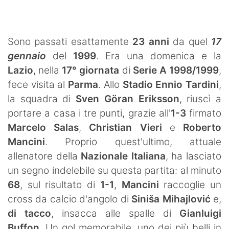
SHOP LAZIO
Contatti
Sono passati esattamente
23 anni
da quel
17
gennaio
del
1999
. Era una domenica e la
Lazio
, nella
17° giornata
di
Serie A 1998/1999
,
fece visita al
Parma
. Allo
Stadio Ennio Tardini
,
la squadra di
Sven Göran Eriksson
, riuscì a
portare a casa i tre punti, grazie all'
1-3
firmato
Marcelo Salas
,
Christian Vieri
e
Roberto
Mancini
. Proprio quest'ultimo, attuale
allenatore della
Nazionale Italiana
, ha lasciato
un segno indelebile su questa partita: al minuto
68
, sul risultato di
1-1
,
Mancini
raccoglie un
cross da calcio d'angolo di
Siniša Mihajlović
e,
di tacco
, insacca alle spalle di
Gianluigi
Buffon
. Un gol memorabile, uno dei più belli in