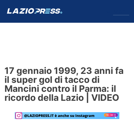
↓
Menu
Lazio
News
17 gennaio 1999, 23 anni fa
Formello
il super gol di tacco di
Mancini contro il Parma: il
Infortuni
ricordo della Lazio | VIDEO
Primavera
Calciomercato
Lazio Women