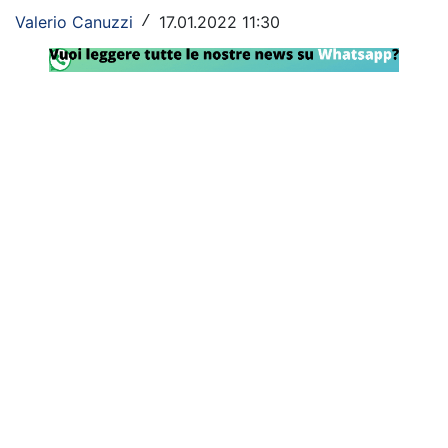
Valerio Canuzzi
17.01.2022 11:30
/
Rassegna Lazio
Social
Calcio
Serie A
Champions League
Europa League
Altri Sport
Formula 1
Tennis
Vela