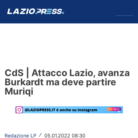
↓
Menu
Lazio
News
CdS | Attacco Lazio, avanza
Formello
Burkardt ma deve partire
Muriqi
Infortuni
Primavera
Calciomercato
Lazio Women
Redazione LP
05.01.2022 08:30
/