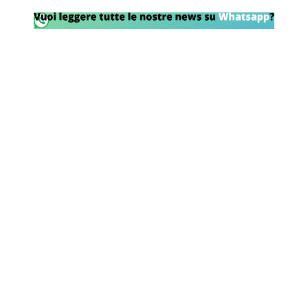
Rassegna Lazio
Social
Calcio
Serie A
Champions League
Europa League
Altri Sport
Formula 1
Tennis
Vela