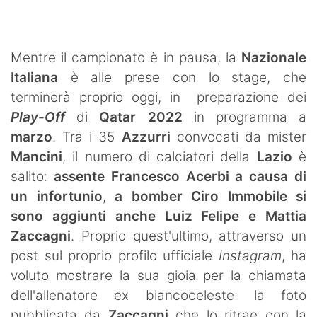
SHOP LAZIO
Contatti
Mentre il campionato è in pausa, la
Nazionale
Italiana
è alle prese con lo stage, che
terminerà proprio oggi, in preparazione dei
Play-Off
di
Qatar 2022
in programma a
marzo
. Tra i 35
Azzurri
convocati da mister
Mancini
, il numero di calciatori della
Lazio
è
salito:
assente Francesco Acerbi a causa di
un infortunio
,
a bomber Ciro Immobile si
sono aggiunti anche Luiz Felipe e Mattia
Zaccagni
. Proprio quest'ultimo, attraverso un
post sul proprio profilo ufficiale
Instagram
, ha
voluto mostrare la sua gioia per la chiamata
dell'allenatore ex biancoceleste: la foto
pubblicata da
Zaccagni
che lo ritrae con la