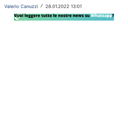
Valerio Canuzzi
28.01.2022 13:01
/
Rassegna Lazio
Social
Calcio
Serie A
Champions League
Europa League
Altri Sport
Formula 1
Tennis
Vela