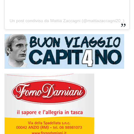
Un post condiviso da Mattia Zaccagni (@mattiazaccagni20_)