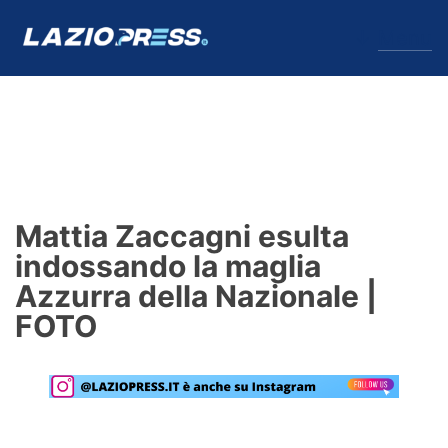
↓
Menu
Lazio
News
Mattia Zaccagni esulta
Formello
indossando la maglia
Azzurra della Nazionale |
Infortuni
FOTO
Primavera
Calciomercato
Lazio Women