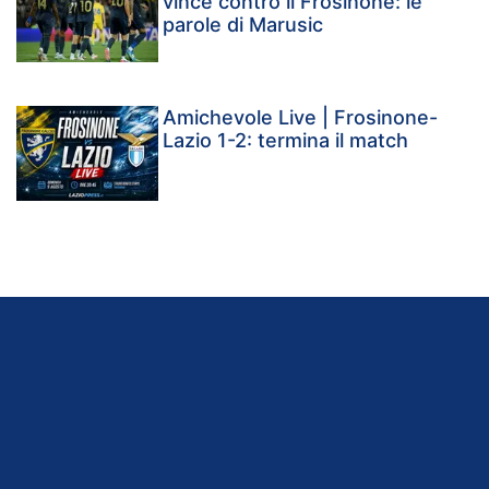
vince contro il Frosinone: le
parole di Marusic
Amichevole Live | Frosinone-
Lazio 1-2: termina il match