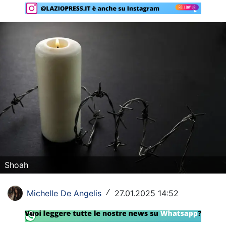
Rassegna Lazio
Social
Calcio
Serie A
Champions League
Europa League
Altri Sport
Shoah
Formula 1
Tennis
Michelle De Angelis
27.01.2025 14:52
/
Vela