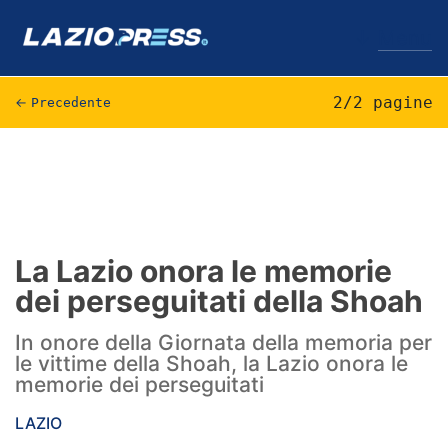
↓
Menu
2/2 pagine
←
Precedente
Lazio
News
Formello
La Lazio onora le memorie
dei perseguitati della Shoah
Infortuni
In onore della Giornata della memoria per
Primavera
le vittime della Shoah, la Lazio onora le
memorie dei perseguitati
Calciomercato
LAZIO
Lazio Women