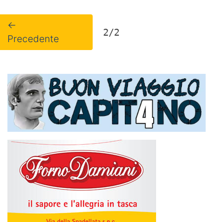
←
2/2
Precedente