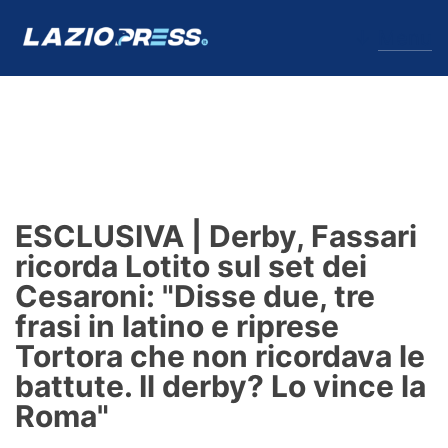
↓
Menu
Lazio
News
ESCLUSIVA | Derby, Fassari
Formello
ricorda Lotito sul set dei
Cesaroni: "Disse due, tre
Infortuni
frasi in latino e riprese
Primavera
Tortora che non ricordava le
battute. Il derby? Lo vince la
Calciomercato
Roma"
Lazio Women