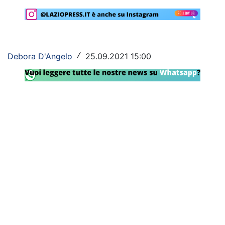
Rassegna Lazio
Social
Debora D'Angelo
25.09.2021 15:00
/
Calcio
Serie A
Champions League
Europa League
Altri Sport
Formula 1
Tennis
Vela