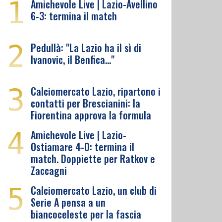
1
Amichevole Live | Lazio-Avellino
6-3: termina il match
2
Pedullà: "La Lazio ha il sì di
Ivanovic, il Benfica…"
3
Calciomercato Lazio, ripartono i
contatti per Brescianini: la
Fiorentina approva la formula
4
Amichevole Live | Lazio-
Ostiamare 4-0: termina il
match. Doppiette per Ratkov e
Zaccagni
5
Calciomercato Lazio, un club di
Serie A pensa a un
biancoceleste per la fascia