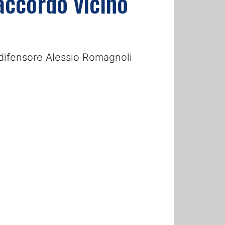
accordo vicino
l difensore Alessio Romagnoli