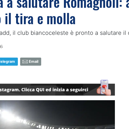
ra a salutare Romagnoli: 
 il tira e molla
Sadd, il club biancoceleste è pronto a salutare i
56
Telegram
Email