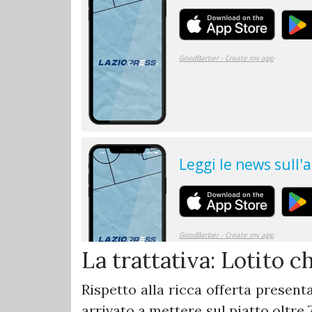
​La trattativa: Lotito c
​Rispetto alla ricca offerta present
arrivato a mettere sul piatto oltre 