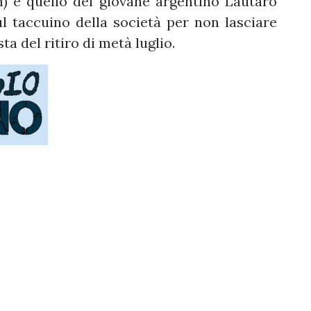
n) e quello del giovane argentino Lautaro
sul taccuino della società per non lasciare
ta del ritiro di metà luglio.