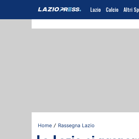
Lazio
Calcio
Altri S
Home
Rassegna Lazio
/