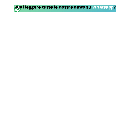
Rassegna Lazio
Social
Calcio
Serie A
Champions League
Europa League
Altri Sport
Formula 1
Tennis
Vela