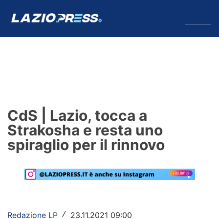
↓
Menu
Lazio
News
CdS | Lazio, tocca a
Formello
Strakosha e resta uno
spiraglio per il rinnovo
Infortuni
Primavera
Calciomercato
Lazio Women
Redazione LP
23.11.2021 09:00
/