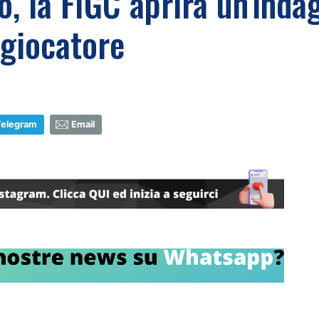
, la FIGC aprirà un'indag
 giocatore
Telegram
Email