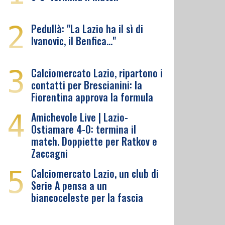
2
Pedullà: "La Lazio ha il sì di
Ivanovic, il Benfica…"
3
Calciomercato Lazio, ripartono i
contatti per Brescianini: la
Fiorentina approva la formula
4
Amichevole Live | Lazio-
Ostiamare 4-0: termina il
match. Doppiette per Ratkov e
Zaccagni
5
Calciomercato Lazio, un club di
Serie A pensa a un
biancoceleste per la fascia