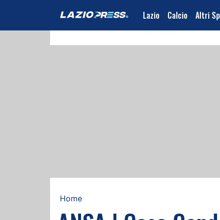
Lazio
Calcio
Altri S
Home