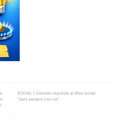
i:
SOCIAL | Caicedo risponde ai tifosi laziali:
er
"Sarò sempre con voi"
o"