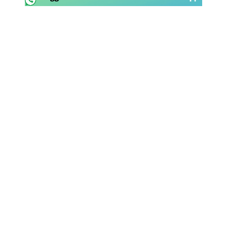
Rassegna Lazio
Social
Calcio
Serie A
Champions League
Europa League
Altri Sport
Formula 1
Tennis
Vela