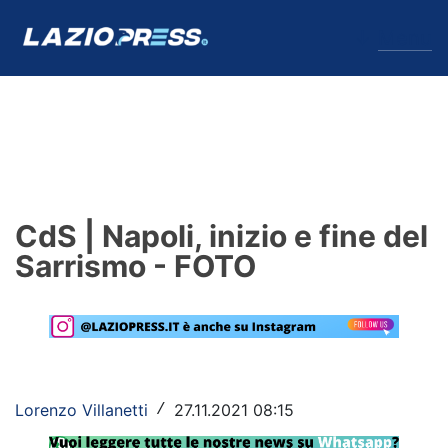
↓
Menu
Lazio
News
CdS | Napoli, inizio e fine del
Formello
Sarrismo - FOTO
Infortuni
Primavera
Calciomercato
Lorenzo Villanetti
27.11.2021 08:15
/
Lazio Women