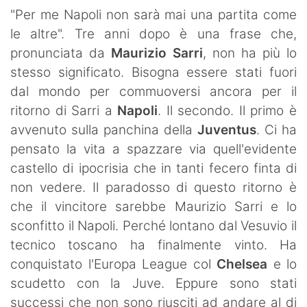
SHOP LAZIO
"Per me Napoli non sarà mai una partita come
le altre". Tre anni dopo è una frase che,
Contatti
pronunciata da
Maurizio Sarri
, non ha più lo
stesso significato. Bisogna essere stati fuori
dal mondo per commuoversi ancora per il
ritorno di Sarri a
Napoli
. Il secondo. Il primo è
avvenuto sulla panchina della
Juventus
. Ci ha
pensato la vita a spazzare via quell'evidente
castello di ipocrisia che in tanti fecero finta di
non vedere. Il paradosso di questo ritorno è
che il vincitore sarebbe Maurizio Sarri e lo
sconfitto il Napoli. Perché lontano dal Vesuvio il
tecnico toscano ha finalmente vinto. Ha
conquistato l'Europa League col
Chelsea
e lo
scudetto con la Juve. Eppure sono stati
successi che non sono riusciti ad andare al di