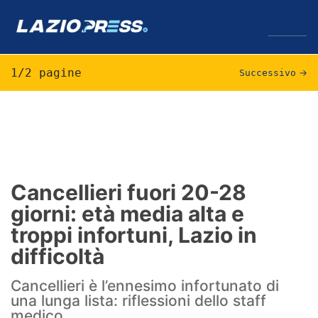
↓
Menu
1/2 pagine
Successivo
→
Lazio
News
Formello
Cancellieri fuori 20-28
giorni: età media alta e
Infortuni
troppi infortuni, Lazio in
Primavera
difficoltà
Calciomercato
Cancellieri è l’ennesimo infortunato di
una lunga lista: riflessioni dello staff
Lazio Women
medico