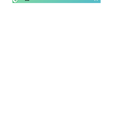
Rassegna Lazio
Social
Calcio
Serie A
Champions League
Europa League
Altri Sport
Formula 1
Tennis
Vela