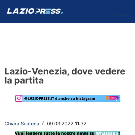
↓
Menu
Lazio
News
Lazio-Venezia, dove vedere
Formello
la partita
Infortuni
Primavera
Calciomercato
Chiara Scatena
09.03.2022 11:32
/
Lazio Women