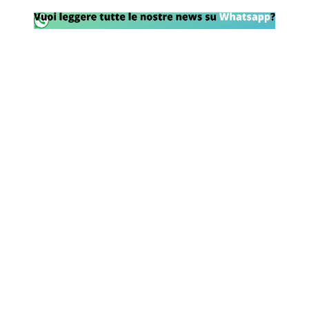
Rassegna Lazio
Social
Calcio
Serie A
Champions League
Europa League
Altri Sport
Formula 1
Tennis
Vela