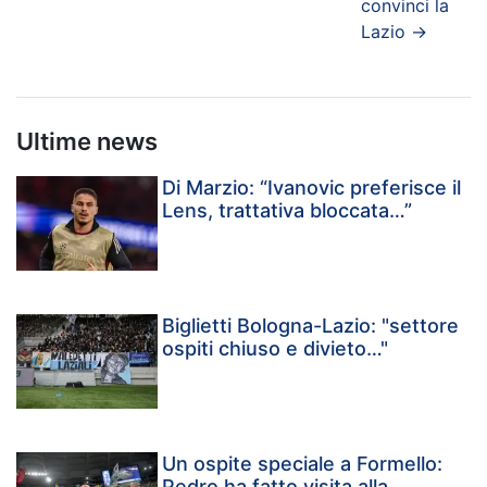
convinci la
Lazio
→
Ultime news
Di Marzio: “Ivanovic preferisce il
Lens, trattativa bloccata…”
Biglietti Bologna-Lazio: "settore
ospiti chiuso e divieto…"
Un ospite speciale a Formello:
Pedro ha fatto visita alla