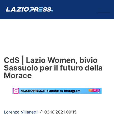
↓
Menu
Lazio
News
CdS | Lazio Women, bivio
Formello
Sassuolo per il futuro della
Morace
Infortuni
Primavera
Calciomercato
Lazio Women
Lorenzo Villanetti
03.10.2021 09:15
/