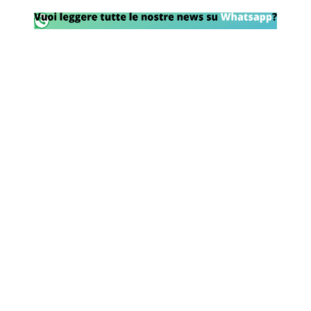
Rassegna Lazio
Social
Calcio
Serie A
Champions League
Europa League
Altri Sport
Formula 1
Tennis
Vela