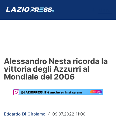
↓
Menu
Lazio
News
Alessandro Nesta ricorda la
Formello
vittoria degli Azzurri al
Mondiale del 2006
Infortuni
Primavera
Calciomercato
Lazio Women
Edoardo Di Girolamo
09.07.2022 11:00
/