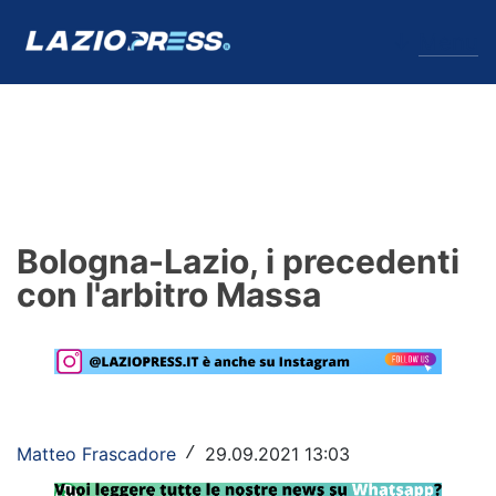
↓
Menu
Lazio
News
Bologna-Lazio, i precedenti
Formello
con l'arbitro Massa
Infortuni
Primavera
Calciomercato
Matteo Frascadore
29.09.2021 13:03
/
Lazio Women