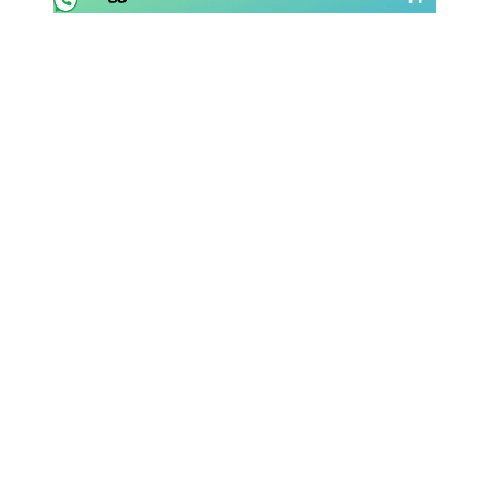
Rassegna Lazio
Social
Calcio
Serie A
Champions League
Europa League
Altri Sport
Formula 1
Tennis
Vela