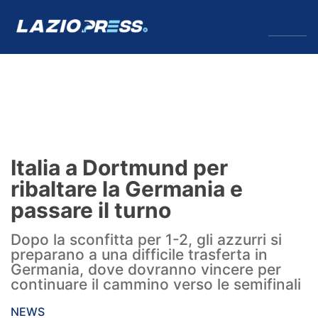
↓
Menu
Lazio
News
Italia a Dortmund per
Formello
ribaltare la Germania e
passare il turno
Infortuni
Dopo la sconfitta per 1-2, gli azzurri si
Primavera
preparano a una difficile trasferta in
Germania, dove dovranno vincere per
Calciomercato
continuare il cammino verso le semifinali
Lazio Women
NEWS