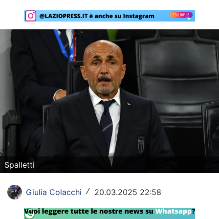
Rassegna Lazio
Social
Calcio
Serie A
Champions League
Europa League
Altri Sport
Formula 1
Spalletti
Tennis
Giulia Colacchi
20.03.2025 22:58
/
Vela