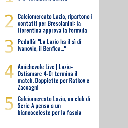
2
Calciomercato Lazio, ripartono i
contatti per Brescianini: la
Fiorentina approva la formula
3
Pedullà: "La Lazio ha il sì di
Ivanovic, il Benfica…"
4
Amichevole Live | Lazio-
Ostiamare 4-0: termina il
match. Doppiette per Ratkov e
Zaccagni
5
Calciomercato Lazio, un club di
Serie A pensa a un
biancoceleste per la fascia