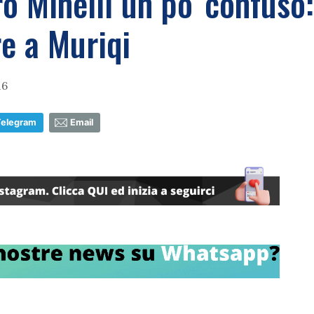
ro Minelli un po' confuso
re a Muriqi
16
Telegram
Email