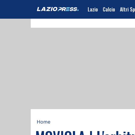
Lazio
Calcio
Altri S
Home