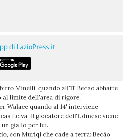
bitro Minelli, quando all'11' Becão abbatte
l limite dell'area di rigore.
r Walace quando al 14' interviene
as Leiva. Il giocatore dell'Udinese viene
un giallo per lui.
azio, con Muriqi che cade a terra: Becão