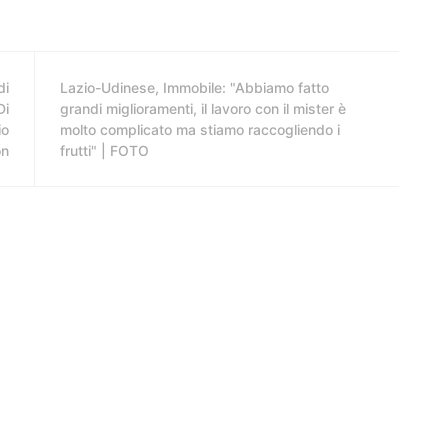
di
Lazio-Udinese, Immobile: "Abbiamo fatto
Di
grandi miglioramenti, il lavoro con il mister è
io
molto complicato ma stiamo raccogliendo i
on
frutti" | FOTO