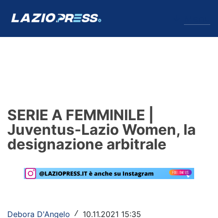
↓
Menu
Lazio
News
SERIE A FEMMINILE |
Formello
Juventus-Lazio Women, la
designazione arbitrale
Infortuni
Primavera
Calciomercato
Lazio Women
Debora D'Angelo
10.11.2021 15:35
/