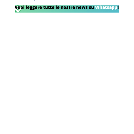
Rassegna Lazio
Social
Calcio
Serie A
Champions League
Europa League
Altri Sport
Formula 1
Tennis
Vela