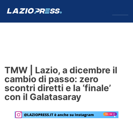
↓
Menu
Lazio
News
TMW | Lazio, a dicembre il
Formello
cambio di passo: zero
scontri diretti e la ‘finale’
Infortuni
con il Galatasaray
Primavera
Calciomercato
Lazio Women