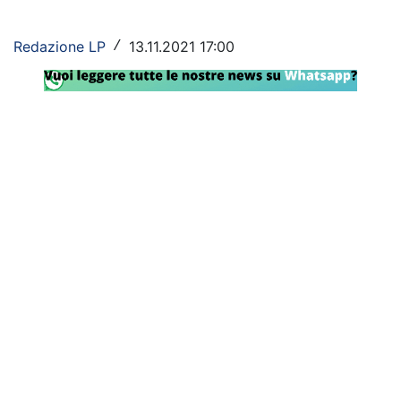
Rassegna Lazio
Redazione LP
13.11.2021 17:00
/
Social
Calcio
Serie A
Champions League
Europa League
Altri Sport
Formula 1
Tennis
Vela