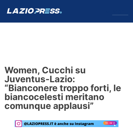
↓
Menu
Lazio
News
Women, Cucchi su
Formello
Juventus-Lazio:
“Bianconere troppo forti, le
Infortuni
biancocelesti meritano
Primavera
comunque applausi”
Calciomercato
Lazio Women