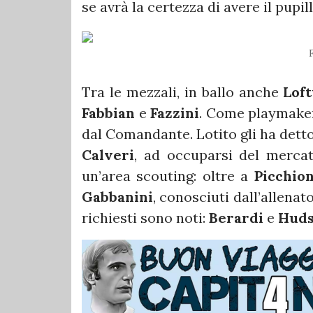
se avrà la certezza di avere il pupil
Tra le mezzali, in ballo anche
Lof
Fabbian
e
Fazzini
. Come playmaker
dal Comandante. Lotito gli ha dett
Calveri
, ad occuparsi del mercato
un’area scouting: oltre a
Picchion
Gabbanini
, conosciuti dall’allenat
richiesti sono noti:
Berardi
e
Huds