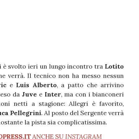
si è svolto ieri un lungo incontro tra
Lotito
e verrà. Il tecnico non ha messo nessun
ic
e
Luis Alberto
, a patto che arrivino
nteso da
Juve
e
Inter
, ma con i bianconeri
ni netti a stagione: Allegri è favorito,
uca Pellegrini
. Al posto del Sergente verrà
nostante la pista sia complicatissima.
OPRESS.IT
ANCHE SU
INSTAGRAM