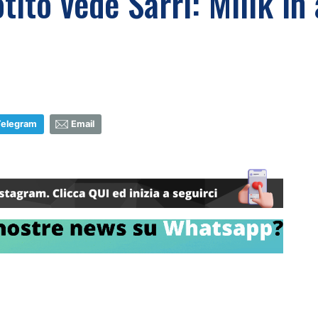
tito vede Sarri: Milik in 
Telegram
Email