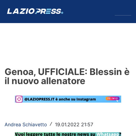
↓
Menu
Lazio
News
Genoa, UFFICIALE: Blessin è
Formello
il nuovo allenatore
Infortuni
Primavera
Calciomercato
Andrea Schiavetto
19.01.2022 21:57
/
Lazio Women