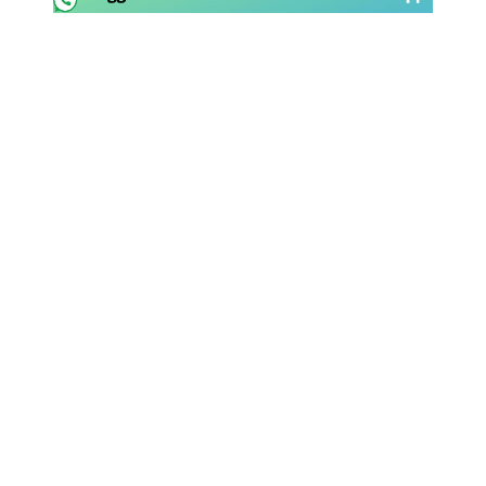
Rassegna Lazio
Social
Calcio
Serie A
Champions League
Europa League
Altri Sport
Formula 1
Tennis
Vela