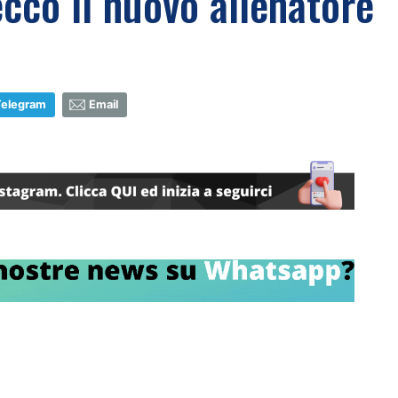
cco il nuovo allenatore
Telegram
Email