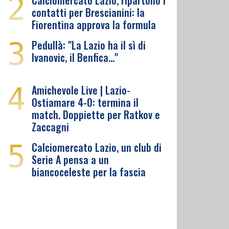
2
Calciomercato Lazio, ripartono i
contatti per Brescianini: la
Fiorentina approva la formula
3
Pedullà: "La Lazio ha il sì di
Ivanovic, il Benfica…"
4
Amichevole Live | Lazio-
Ostiamare 4-0: termina il
match. Doppiette per Ratkov e
Zaccagni
5
Calciomercato Lazio, un club di
Serie A pensa a un
biancoceleste per la fascia