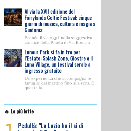
Al via la XVII edizione del
Fairylands Celtic Festival: cinque
giorni di musica, cultura e magia a
Guidonia
Prende il via oggi, nella suggestiva
cornice della Pineta di Via Roma a...
Luneur Park si fa in tre per
l’Estate: Splash Zone, Giostre e il
Luna Village, un festival serale a
ingresso gratuito
Un’esperienza che accompagna le
famiglie dal mattino fino alla sera. È
questa la...
🔥 Le più lette
1
Pedullà: "La Lazio ha il sì di