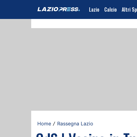
Lazio
Calcio
Altri S
Home
Rassegna Lazio
/