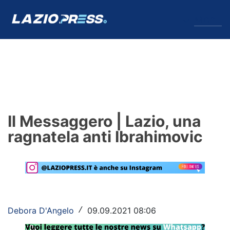
↓
Menu
Lazio
News
Il Messaggero | Lazio, una
Formello
ragnatela anti Ibrahimovic
Infortuni
Primavera
Calciomercato
Debora D'Angelo
09.09.2021 08:06
/
Lazio Women