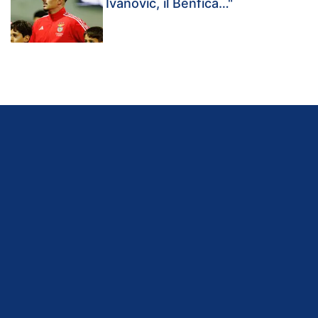
Ivanovic, il Benfica…"