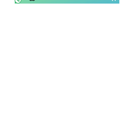
Rassegna Lazio
Social
Calcio
Serie A
Champions League
Europa League
Altri Sport
Formula 1
Tennis
Vela