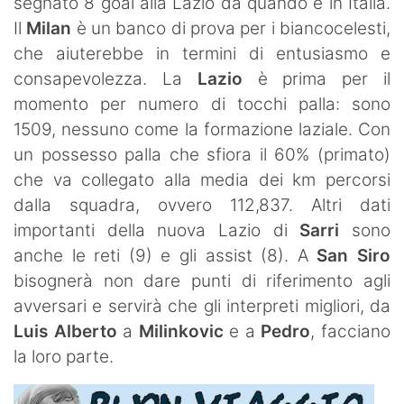
segnato 8 goal alla Lazio da quando è in Italia.
Il
Milan
è un banco di prova per i biancocelesti,
che aiuterebbe in termini di entusiasmo e
consapevolezza. La
Lazio
è prima per il
momento per numero di tocchi palla: sono
1509, nessuno come la formazione laziale. Con
un possesso palla che sfiora il 60% (primato)
che va collegato alla media dei km percorsi
dalla squadra, ovvero 112,837. Altri dati
importanti della nuova Lazio di
Sarri
sono
anche le reti (9) e gli assist (8). A
San Siro
bisognerà non dare punti di riferimento agli
avversari e servirà che gli interpreti migliori, da
Luis Alberto
a
Milinkovic
e a
Pedro
, facciano
la loro parte.