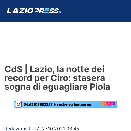
↓
Menu
Lazio
News
CdS | Lazio, la notte dei
Formello
record per Ciro: stasera
sogna di eguagliare Piola
Infortuni
Primavera
Calciomercato
Lazio Women
Redazione LP
27.10.2021 08:45
/