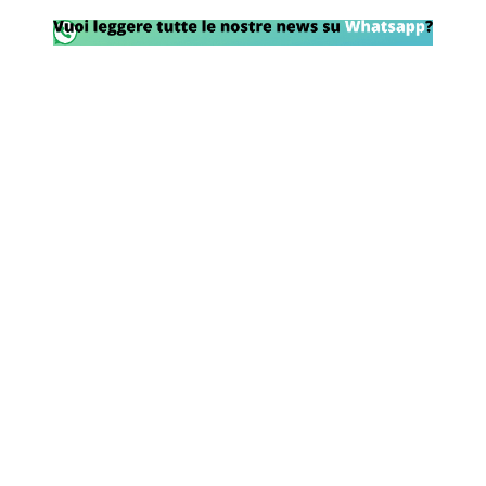
Rassegna Lazio
Social
Calcio
Serie A
Champions League
Europa League
Altri Sport
Formula 1
Tennis
Vela