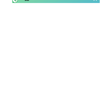
Rassegna Lazio
Social
Calcio
Serie A
Champions League
Europa League
Altri Sport
Formula 1
Tennis
Vela