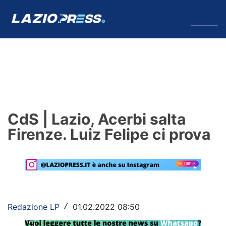
↓
Menu
Lazio
News
CdS | Lazio, Acerbi salta
Formello
Firenze. Luiz Felipe ci prova
Infortuni
Primavera
Calciomercato
Redazione LP
01.02.2022 08:50
/
Lazio Women