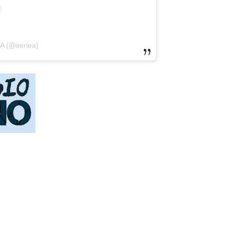
 A (@seriea)