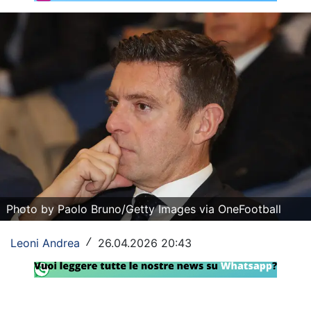
Rassegna Lazio
Social
Calcio
Serie A
Champions League
Europa League
Altri Sport
Photo by Paolo Bruno/Getty Images via OneFootball
Formula 1
Leoni Andrea
26.04.2026 20:43
/
Tennis
Vela