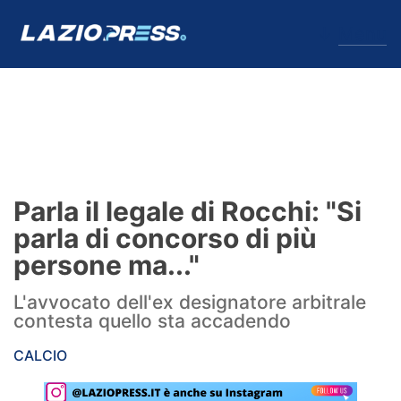
↓
Menu
Lazio
News
Parla il legale di Rocchi: "Si
Formello
parla di concorso di più
persone ma..."
Infortuni
L'avvocato dell'ex designatore arbitrale
Primavera
contesta quello sta accadendo
Calciomercato
CALCIO
Lazio Women