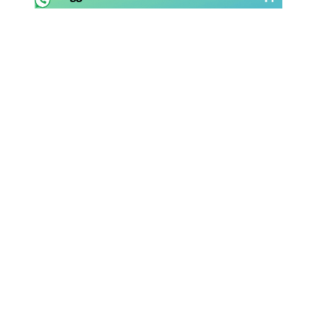
Rassegna Lazio
Social
Calcio
Serie A
Champions League
Europa League
Altri Sport
Formula 1
Tennis
Vela