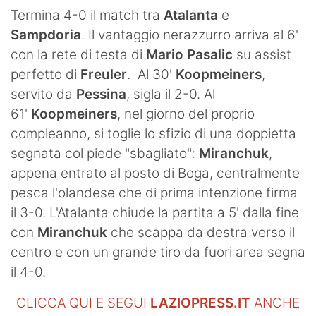
SHOP LAZIO
Termina 4-0 il match tra
Atalanta
e
Sampdoria
. Il vantaggio nerazzurro arriva al 6'
Contatti
con la rete di testa di
Mario Pasalic
su assist
perfetto di
Freuler
. Al 30'
Koopmeiners
,
servito da
Pessina
, sigla il 2-0. Al
61'
Koopmeiners
, nel giorno del proprio
compleanno, si toglie lo sfizio di una doppietta
segnata col piede "sbagliato":
Miranchuk
,
appena entrato al posto di Boga, centralmente
pesca l'olandese che di prima intenzione firma
il 3-0. L'Atalanta chiude la partita a 5' dalla fine
con
Miranchuk
che scappa da destra verso il
centro e con un grande tiro da fuori area segna
il 4-0.
CLICCA QUI E SEGUI
LAZIOPRESS.IT
ANCHE