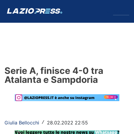
↓
Menu
Lazio
News
Serie A, finisce 4-0 tra
Formello
Atalanta e Sampdoria
Infortuni
Primavera
Calciomercato
Giulia Bellocchi
28.02.2022 22:55
/
Lazio Women